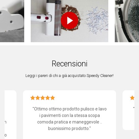
Recensioni
Leggi i pareri di chi a già acquistato Speedy Cleaner!
a
"Ottimo ottimo prodotto pulisco e lavo
"Pr
i pavimenti con la stessa scopa
ed
con
comoda pratica e maneggevole ..
buonissimo prodotto."
olto